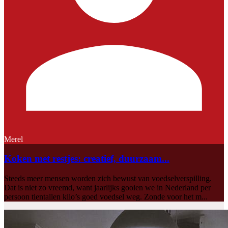
Merel
Koken met restjes: creatief, duurzaam...
Steeds meer mensen worden zich bewust van voedselverspilling.
Dat is niet zo vreemd, want jaarlijks gooien we in Nederland per
persoon tientallen kilo’s goed voedsel weg. Zonde voor het m...