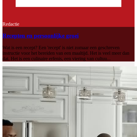
Redactie
Recepten en persoonlijke groei
Wat is een recept? Een 'recept' is niet zomaar een geschreven
instructie voor het bereiden van een maaltijd. Het is veel meer dan
dat. Het is een culinaire erfenis, een viering van cultuu...