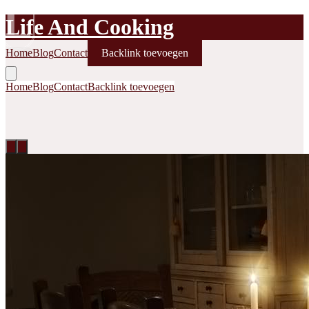
L
Life And Cooking
Home
Blog
Contact
Backlink toevoegen
Home
Blog
Contact
Backlink toevoegen