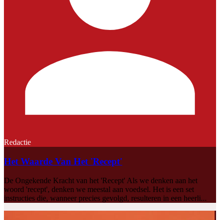
Redactie
Het Waarde Van Het 'Recept'
De Ongekende Kracht van het 'Recept' Als we denken aan het
woord 'recept', denken we meestal aan voedsel. Het is een set
instructies die, wanneer precies gevolgd, resulteren in een heerli...