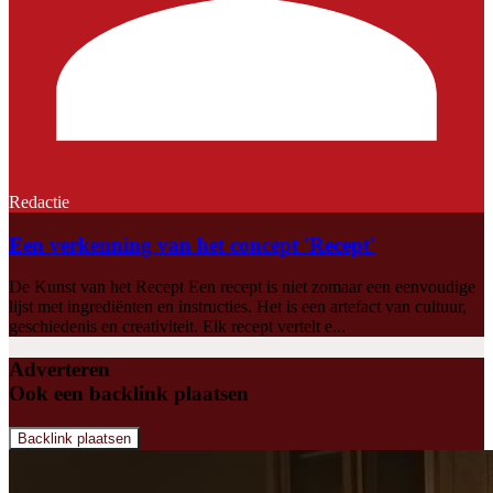
Redactie
Een verkenning van het concept 'Recept'
De Kunst van het Recept Een recept is niet zomaar een eenvoudige
lijst met ingrediënten en instructies. Het is een artefact van cultuur,
geschiedenis en creativiteit. Elk recept vertelt e...
Adverteren
Ook een backlink plaatsen
Backlink plaatsen