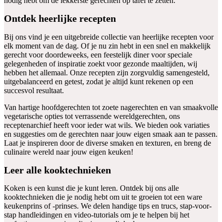
nodig hebt om de lekkerste gerechten op tafel te zetten.
Ontdek heerlijke recepten
Bij ons vind je een uitgebreide collectie van heerlijke recepten voor
elk moment van de dag. Of je nu zin hebt in een snel en makkelijk
gerecht voor doordeweeks, een feestelijk diner voor speciale
gelegenheden of inspiratie zoekt voor gezonde maaltijden, wij
hebben het allemaal. Onze recepten zijn zorgvuldig samengesteld,
uitgebalanceerd en getest, zodat je altijd kunt rekenen op een
succesvol resultaat.
Van hartige hoofdgerechten tot zoete nagerechten en van smaakvolle
vegetarische opties tot verrassende wereldgerechten, ons
receptenarchief heeft voor ieder wat wils. We bieden ook variaties
en suggesties om de gerechten naar jouw eigen smaak aan te passen.
Laat je inspireren door de diverse smaken en texturen, en breng de
culinaire wereld naar jouw eigen keuken!
Leer alle kooktechnieken
Koken is een kunst die je kunt leren. Ontdek bij ons alle
kooktechnieken die je nodig hebt om uit te groeien tot een ware
keukenprins of -prinses. We delen handige tips en trucs, stap-voor-
stap handleidingen en video-tutorials om je te helpen bij het