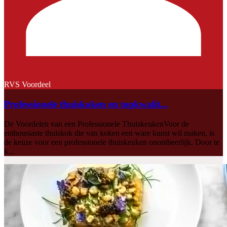
RVS Voordeel
Professionele thuiskoken en topkwalit...
De Voordelen van een Professionele ThuiskeukenVoor de
enthousiaste thuiskok die van koken een ware kunst wil maken, is
de keuze voor een professionele thuiskeuken onontbeerlijk. Door te
k...