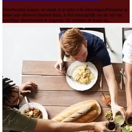
Dinerborden kopen: zo maak je je tafel echt uitnodigendWanneer je
denkt aan sfeervol dineren thuis, is het onmogelijk om de rol van
prachtige dinerborden te negeren. Ze vormen de basis va...